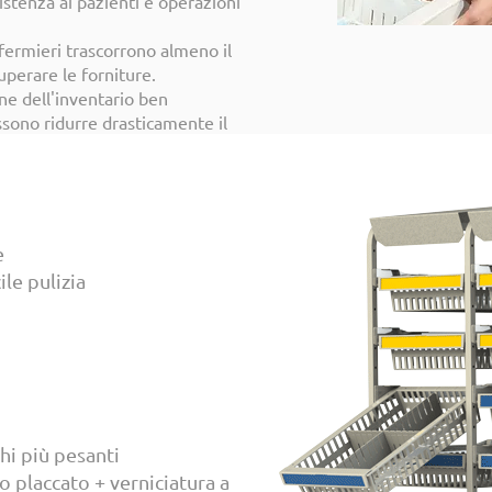
istenza ai pazienti e operazioni
nfermieri trascorrono almeno il
perare le forniture.
ne dell'inventario ben
sono ridurre drasticamente il
i al recupero delle forniture.
e
ile pulizia
hi più pesanti
o placcato + verniciatura a