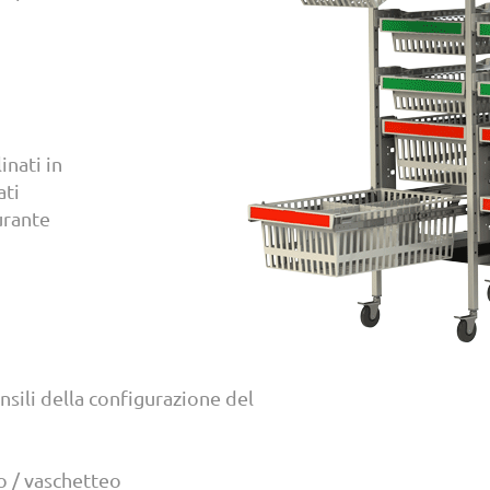
inati in
ti
urante
sili della configurazione del
o / vaschetteo