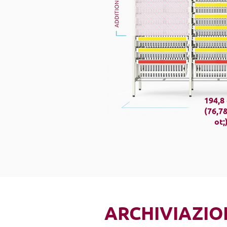
194,8
(76,7
ot;
ARCHIVIAZIO