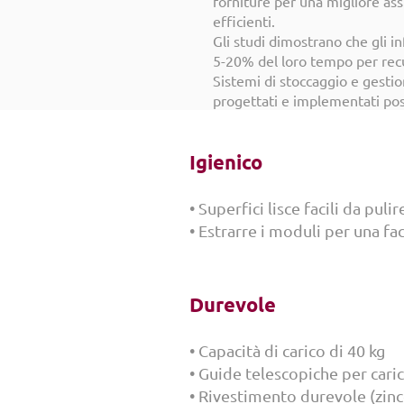
forniture per una migliore ass
efficienti.
Gli studi dimostrano che gli i
5-20% del loro tempo per recu
Sistemi di stoccaggio e gestio
progettati e implementati pos
tempo dedicato dagli infermier
Igienico
• Superfici lisce facili da pulir
• Estrarre i moduli per una fac
Durevole
• Capacità di carico di 40 kg
• Guide telescopiche per caric
• Rivestimento durevole (zinc