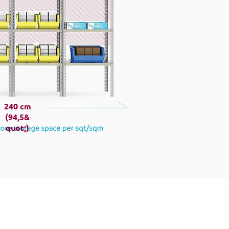
240 cm
(94,5&
quot;)