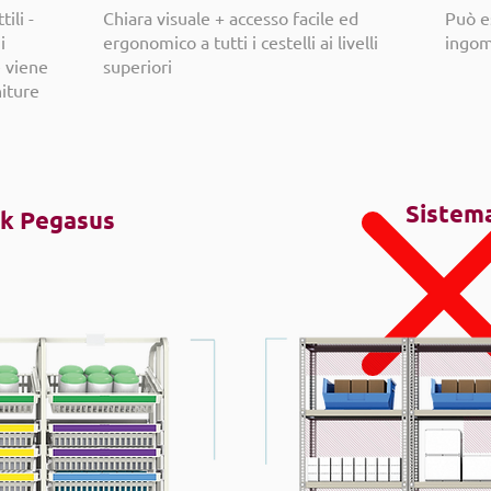
ili -
Chiara visuale + accesso facile ed
Può e
i
ergonomico a tutti i cestelli ai livelli
ingom
e viene
superiori
niture
Sistema
ck Pegasus