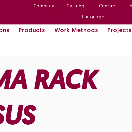
Company
Catalogs
Contact
Language
ions
Products
Work Methods
Projects
MA RACK
SUS