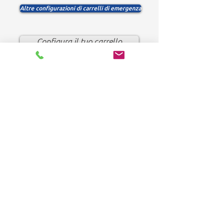
Altre configurazioni di carrelli di emergenza
Configura il tuo carrello
FOLLOW US:
HOME
Products
Solutions
Frequently Asked Questions (FAQ)
CUSTOMER SERVICE
1-888-276-4750
info@pegasusmedical.ne
t