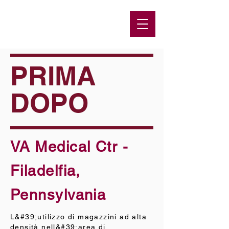
PRIMA
DOPO
VA Medical Ctr -
Filadelfia,
Pennsylvania
L&#39;utilizzo di magazzini ad alta
densità nell&#39;area di