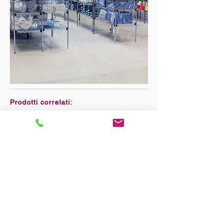
Prodotti correlati:
#RAC
K
#ISO6
040
FOLLOW US:
HOME
Products