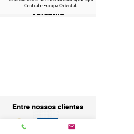
Integration &
Central e Europa Oriental.
versatile
configuration
Salus
Entre nossos clientes