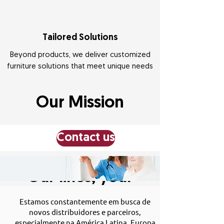
Tailored Solutions
Beyond products, we deliver customized
furniture solutions that meet unique needs
Our Mission
Contact us
Our lines, your
confidence!
Estamos constantemente em busca de
novos distribuidores e parceiros,
especialmente na América Latina, Europa