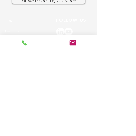
Baixe o catálogo EcoLine
FOLLOW US:
HOME
Products
Solutions
Frequently Asked Questions (FAQ)
CUSTOMER SERVICE
1-888-276-4750
info@pegasusmedical.ne
t
4120 S Frontage
Road
Lakeland, FL 33815