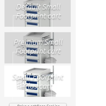
Default Small
Footprint cart
Premium Small
Footprint cart
Small Foorprint
Plus cart