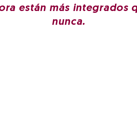
ora están más integrados 
nunca.
CUSTOMER SERVICE
1-888-276-
4750
info@pegasusmedical.n
et
4120 S Frontage Road
F
Lakeland, FL 33815