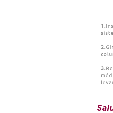
1️.
In
sist
2️.
Gi
colu
3️.
Re
médi
leva
Sal