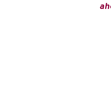
ah
HOME
Solutions
Products
Frequently Asked Questions (FAQ)
Página de inicio
Sobre nosotros
Gestión de