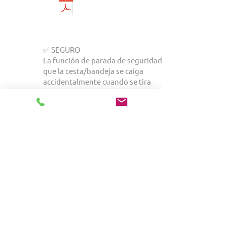
Para descargar el
catálogo haga clic en el
icono
✅ SEGURO
La función de parada de seguridad evita
que la cesta/bandeja se caiga
accidentalmente cuando se tira
✅ HIGIÉNICO
Superficies lisas, fáciles de limpiar y lavables
a máquina. Los módulos y divisores están
moldeados por inyección en plástico ABS o
policarbonato, por lo que se pueden limpiar
de manera fácil y segura.
✅ PORTA ETIQUETAS
Se puede fijar en el borde superior o en la
parte delantera de las cestas modulares y en
los separadores. Se puede utilizar para
todos los módulos.