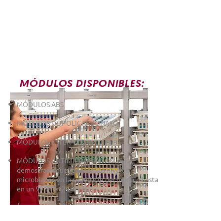
MÓDULOS DISPONIBLES:
MÓDULOS ABS
MÓDULOS DE POLICARBONATO
MÓDULOS ESTÉRILES
MÓDULOS ANTIMICROBIANOS: se ha
demostrado que reducen los niveles
microbianos en la superficie del módulo hasta
en un 99 % en 24 horas.