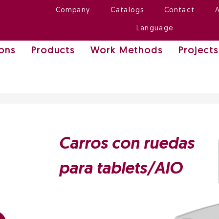
Company
Catalogs
Contact
Language
ions
Products
Work Methods
Projects
Carros con ruedas
para tablets/AIO