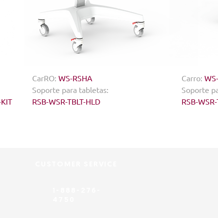
CarRO:
WS-RSHA
Carro:
WS
Soporte para tabletas:
Soporte pa
KIT
RSB-WSR-TBLT-HLD
RSB-WSR-
CUSTOMER SERVICE
1-888-276-
4750