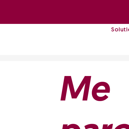
Solut
Me