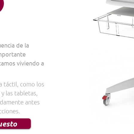
o
uencia de la
importante
tamos viviendo a
a táctil, como los
 las tabletas,
pidamente antes
cciones.
uesto