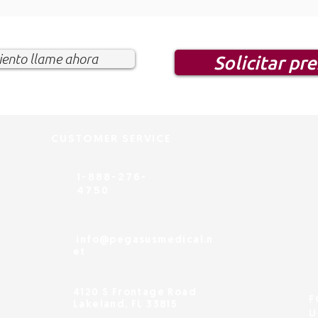
ento llame ahora
Solicitar pr
CUSTOMER SERVICE
1-888-276-
4750
info@pegasusmedical.n
et
4120 S Frontage Road
F
Lakeland, FL 33815
U