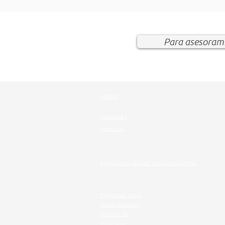
Para asesorami
HOME
Solutions
Products
Frequently Asked Questions (FAQ)
Página de inicio
Sobre nosotros
Gestión de
inventario