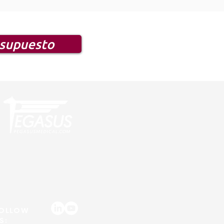
esupuesto
OLLOW
S: