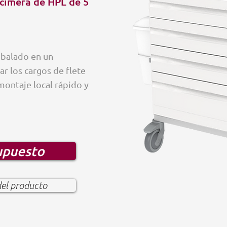
ncimera de HPL de 5
mbalado en un
r los cargos de flete
montaje local rápido y
supuesto
del producto