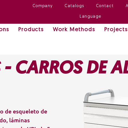
Company
Catalogs
Contact
Language
ions
Products
Work Methods
Projects
 - CARROS DE 
ho de esqueleto de
ado, láminas