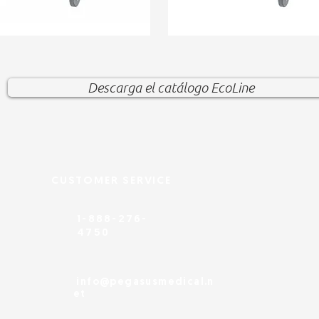
Descarga el catálogo EcoLine
CUSTOMER SERVICE
1-888-276-
4750
info@pegasusmedical.n
et