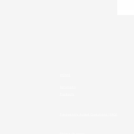
HOME
Solutions
Products
Frequently Asked Questions (FAQ)
Página de inicio