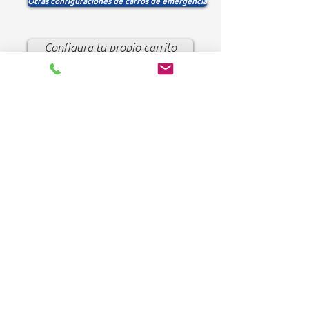
Otras configuraciones de carros de emergencia
Configura tu propio carrito
FOLLOW US:
HOME
Products
Solutions
Frequently Asked Questions (FAQ)
CUSTOMER SERVICE
1-888-276-4750
info@pegasusmedical.ne
t
4120 S Frontage