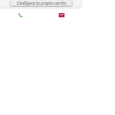
Configura tu propio carrito
FOLLOW US:
HOME
Products
Solutions
Frequently Asked Questions (FAQ)
CUSTOMER SERVICE
1-888-276-4750
info@pegasusmedical.ne
t
4120 S Frontage
Road
Lakeland, FL 33815