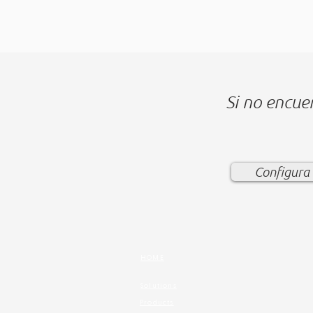
Si no encue
Configura 
HOME
Solutions
Products