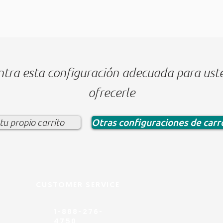
ntra esta configuración adecuada para us
ofrecerle
Otras configuraciones de car
tu propio carrito
CUSTOMER SERVICE
1-888-276-
4750