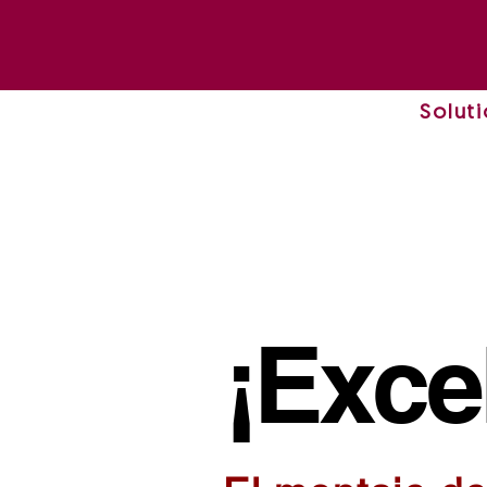
Solut
¡Exce