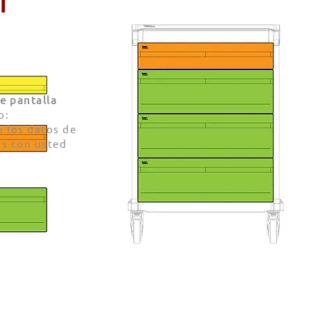
l
e pantalla
o:
 los datos de
s con usted