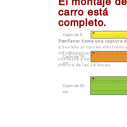
El montaje de
carro está
completo.
Cajón de 5
Por favor toma una captura d
cm
y envíelo al correo electrónic
info@pegasusmedical.net
con
Cajón de 10
contacto y nos comunicaremo
cm
dentro de las 24 horas
Cajón de 20
cm