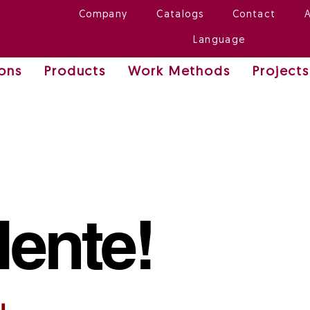
Company
Catalogs
Contact
Language
ions
Products
Work Methods
Projects
lente!